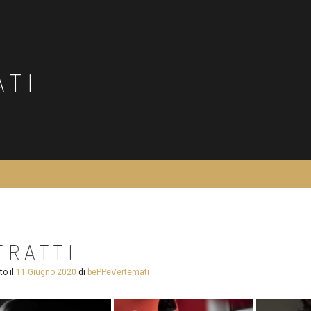
ATI
TRATTI
to il
11 Giugno 2020
di
bePPeVertemati