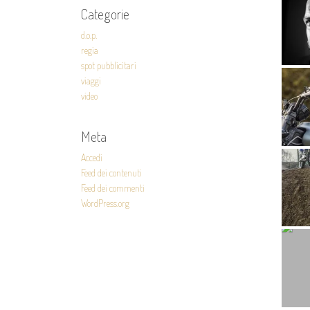
Categorie
d.o.p.
regia
spot pubblicitari
viaggi
video
Meta
Accedi
Feed dei contenuti
Feed dei commenti
WordPress.org