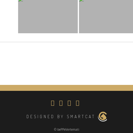
DESIGNED BY SMARTCAT
© bePPeVertemati