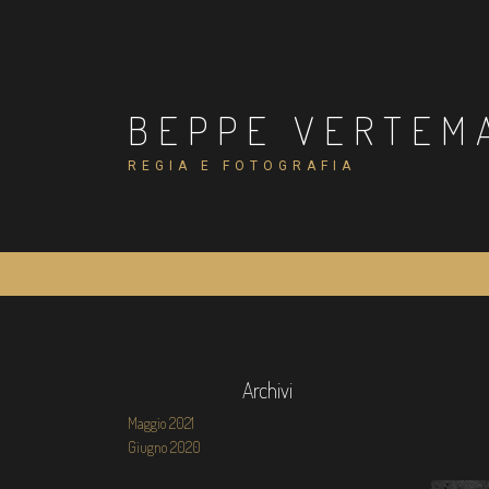
Salta
al
contenuto
BEPPE VERTEM
REGIA E FOTOGRAFIA
Archivi
Maggio 2021
Giugno 2020