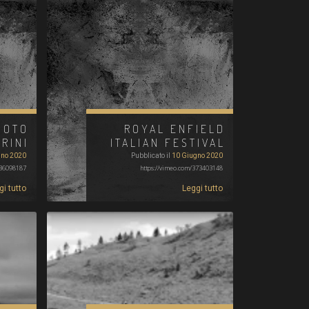
MOTO
ROYAL ENFIELD
RINI
ITALIAN FESTIVAL
gno 2020
Pubblicato il
10 Giugno 2020
236098187
https://vimeo.com/373403148
gi tutto
Leggi tutto