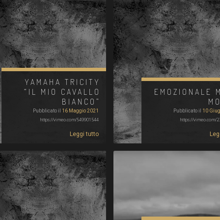
YAMAHA TRICITY
“IL MIO CAVALLO
EMOZIONALE 
BIANCO”
MO
Pubblicato il
16 Maggio 2021
Pubblicato il
10 Giu
https://vimeo.com/549901544
https://vimeo.com/
Leggi tutto
Leg