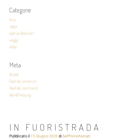
Categorie
d.o.p.
regia
spot pubblicitari
viaggi
video
Meta
Accedi
Feed dei contenuti
Feed dei commenti
WordPress.org
IN FUORISTRADA
Pubblicato il
15 Giugno 2020
di
bePPeVertemati