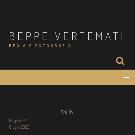
Salta
al
contenuto
BEPPE VERTEMATI
REGIA E FOTOGRAFIA
Archivi
Maggio 2021
Giugno 2020