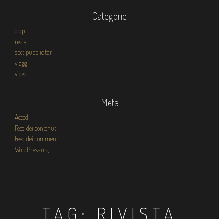
Categorie
d.o.p.
regia
spot pubblicitari
viaggi
video
Meta
Accedi
Feed dei contenuti
Feed dei commenti
WordPress.org
TAG:
RIVISTA