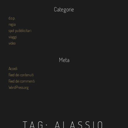
Categorie
d.o.p.
regia
spot pubblicitari
viaggi
video
Meta
Accedi
Feed dei contenuti
Feed dei commenti
WordPress.org
TAG:
ALASSIO