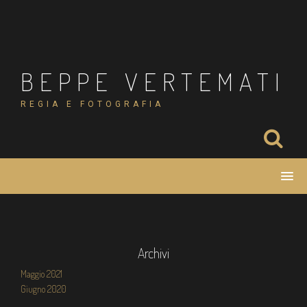
Salta
al
contenuto
BEPPE VERTEMATI
REGIA E FOTOGRAFIA
Archivi
Maggio 2021
Giugno 2020