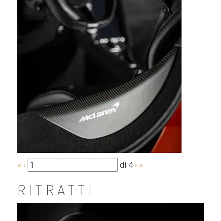
«
‹
di 4
›
»
RITRATTI